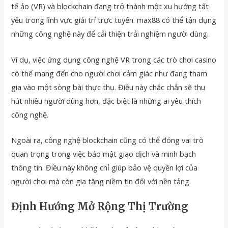
tế ảo (VR) và blockchain đang trở thành một xu hướng tất
yếu trong lĩnh vực giải trí trực tuyến. max88 có thể tận dụng
những công nghệ này để cải thiện trải nghiệm người dùng.
Ví dụ, việc ứng dụng công nghệ VR trong các trò chơi casino
có thể mang đến cho người chơi cảm giác như đang tham
gia vào một sòng bài thực thụ. Điều này chắc chắn sẽ thu
hút nhiều người dùng hơn, đặc biệt là những ai yêu thích
công nghệ.
Ngoài ra, công nghệ blockchain cũng có thể đóng vai trò
quan trọng trong việc bảo mật giao dịch và minh bạch
thông tin. Điều này không chỉ giúp bảo vệ quyền lợi của
người chơi mà còn gia tăng niềm tin đối với nền tảng.
Định Hướng Mở Rộng Thị Trường