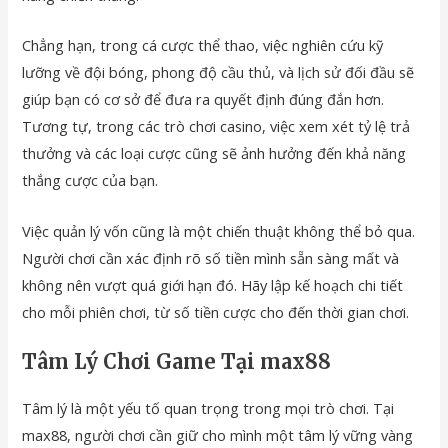
Chẳng hạn, trong cá cược thể thao, việc nghiên cứu kỹ
lưỡng về đội bóng, phong độ cầu thủ, và lịch sử đối đầu sẽ
giúp bạn có cơ sở để đưa ra quyết định đúng đắn hơn.
Tương tự, trong các trò chơi casino, việc xem xét tỷ lệ trả
thưởng và các loại cược cũng sẽ ảnh hưởng đến khả năng
thắng cược của bạn.
Việc quản lý vốn cũng là một chiến thuật không thể bỏ qua.
Người chơi cần xác định rõ số tiền mình sẵn sàng mất và
không nên vượt quá giới hạn đó. Hãy lập kế hoạch chi tiết
cho mỗi phiên chơi, từ số tiền cược cho đến thời gian chơi.
Tâm Lý Chơi Game Tại max88
Tâm lý là một yếu tố quan trọng trong mọi trò chơi. Tại
max88, người chơi cần giữ cho mình một tâm lý vững vàng