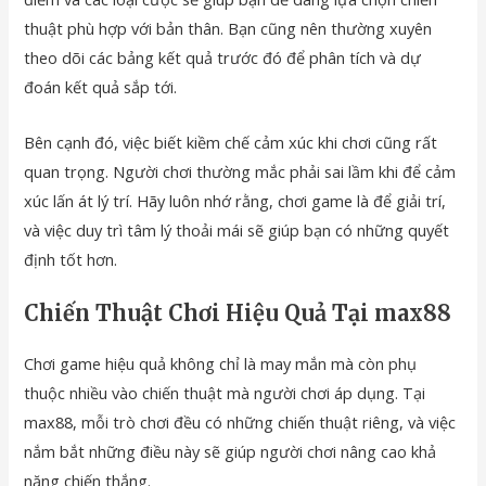
thuật phù hợp với bản thân. Bạn cũng nên thường xuyên
theo dõi các bảng kết quả trước đó để phân tích và dự
đoán kết quả sắp tới.
Bên cạnh đó, việc biết kiềm chế cảm xúc khi chơi cũng rất
quan trọng. Người chơi thường mắc phải sai lầm khi để cảm
xúc lấn át lý trí. Hãy luôn nhớ rằng, chơi game là để giải trí,
và việc duy trì tâm lý thoải mái sẽ giúp bạn có những quyết
định tốt hơn.
Chiến Thuật Chơi Hiệu Quả Tại max88
Chơi game hiệu quả không chỉ là may mắn mà còn phụ
thuộc nhiều vào chiến thuật mà người chơi áp dụng. Tại
max88, mỗi trò chơi đều có những chiến thuật riêng, và việc
nắm bắt những điều này sẽ giúp người chơi nâng cao khả
năng chiến thắng.