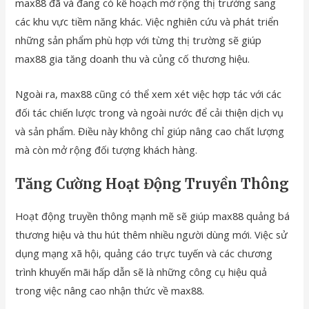
max88 đã và đang có kế hoạch mở rộng thị trường sang
các khu vực tiềm năng khác. Việc nghiên cứu và phát triển
những sản phẩm phù hợp với từng thị trường sẽ giúp
max88 gia tăng doanh thu và củng cố thương hiệu.
Ngoài ra, max88 cũng có thể xem xét việc hợp tác với các
đối tác chiến lược trong và ngoài nước để cải thiện dịch vụ
và sản phẩm. Điều này không chỉ giúp nâng cao chất lượng
mà còn mở rộng đối tượng khách hàng.
Tăng Cường Hoạt Động Truyền Thông
Hoạt động truyền thông mạnh mẽ sẽ giúp max88 quảng bá
thương hiệu và thu hút thêm nhiều người dùng mới. Việc sử
dụng mạng xã hội, quảng cáo trực tuyến và các chương
trình khuyến mãi hấp dẫn sẽ là những công cụ hiệu quả
trong việc nâng cao nhận thức về max88.