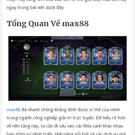
ngay trong bài viết dưới đây.
Tổng Quan Về max88
max88
đã nhanh chóng khẳng định được vị thế của mình
trong ngành công nghiệp giải trí trực tuyến. Để hiểu rõ hơn
về nền tảng này, ta cần đi sâu vào các khía cạnh khác nhau
bao gồm sự phát triển, tính năng nổi bật và các dịch vụ mà